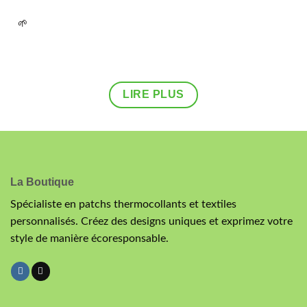
🌱
UN GESTE POUR LA PLANÈTE : UN ARBRE PLANTÉ POUR
CHAQUE COMMANDE.
FAITES PARTIE DU CHANGEMENT DÈS AUJOURD'HUI !
LIRE PLUS
La Boutique
Spécialiste en patchs thermocollants et textiles
personnalisés. Créez des designs uniques et exprimez votre
style de manière écoresponsable.