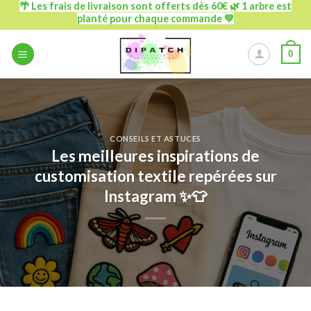
🌴 Les frais de livraison sont offerts dès 60€ 🌿 1 arbre est
Passer
planté pour chaque commande 💚
au
contenu
0
CONSEILS ET ASTUCES
Les meilleures inspirations de
customisation textile repérées sur
Instagram ✨👕