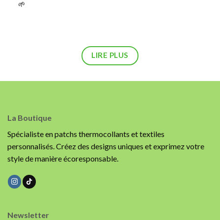
🌱
UN GESTE POUR LA PLANÈTE : UN ARBRE PLANTÉ
POUR CHAQUE COMMANDE.
FAITES PARTIE DU CHANGEMENT DÈS AUJOURD'HUI !
LIRE PLUS
La Boutique
Spécialiste en patchs thermocollants et textiles
personnalisés. Créez des designs uniques et exprimez votre
style de manière écoresponsable.
Newsletter