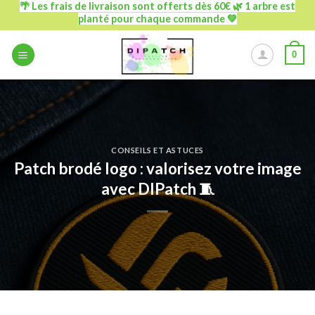
🌴 Les frais de livraison sont offerts dès 60€ 🌿 1 arbre est
Passer
planté pour chaque commande 💚
au
contenu
0
CONSEILS ET ASTUCES
Patch brodé logo : valorisez votre image
avec DIPatch 🧵