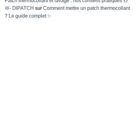
Patch thermocollant et lavage : nos conseils pratiques 👕
🧼- DIPATCH
sur
Comment mettre un patch thermocollant
? Le guide complet ✨
NOTRE IMPACT SUR
L'ENVIRONNEMENT
ARBRES PLANTÉS