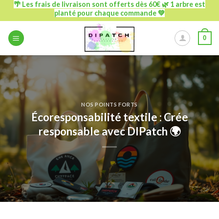
🌴 Les frais de livraison sont offerts dès 60€ 🌿 1 arbre est
Passer
planté pour chaque commande 💚
au
contenu
0
NOS POINTS FORTS
Écoresponsabilité textile : Crée
responsable avec DIPatch 🌍