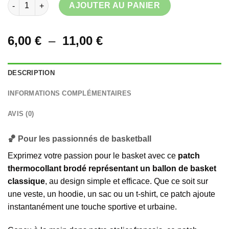
quantité de Patch thermocollant Ballon de Basket
AJOUTER AU PANIER
Plage
6,00
€
–
11,00
€
de
prix :
DESCRIPTION
6,00 €
à
INFORMATIONS COMPLÉMENTAIRES
11,00 €
AVIS (0)
🏀 Pour les passionnés de basketball
Exprimez votre passion pour le basket avec ce
patch
thermocollant brodé représentant un ballon de basket
classique
, au design simple et efficace. Que ce soit sur
une veste, un hoodie, un sac ou un t-shirt, ce patch ajoute
instantanément une touche sportive et urbaine.