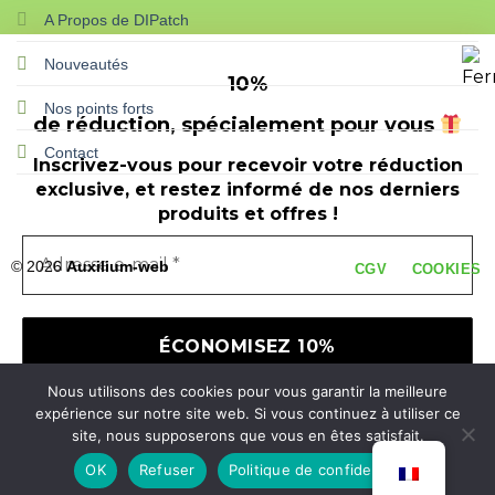
A Propos de DIPatch
Nouveautés
10
%
Nos points forts
de réduction, spécialement pour vous
Contact
Inscrivez-vous pour recevoir votre réduction
exclusive, et restez informé de nos derniers
produits et offres !
© 2026
Auxilium-web
CGV
COOKIES
Nous utilisons des cookies pour vous garantir la meilleure
Nous ne spammons pas ! Consultez notre
expérience sur notre site web. Si vous continuez à utiliser ce
politique de confidentialité
pour plus
site, nous supposerons que vous en êtes satisfait.
d’informations.
OK
Refuser
Politique de confidentialité