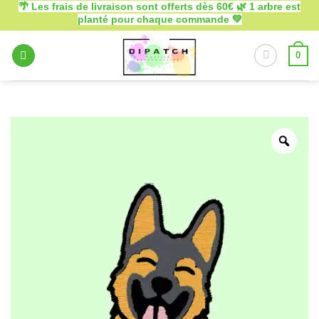
🌴 Les frais de livraison sont offerts dès 60€ 🌿 1 arbre est
Passer
planté pour chaque commande 💚
au
contenu
0