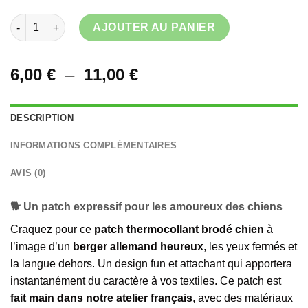
quantité de Patch thermocollant brodé Chien Berger Allemand
AJOUTER AU PANIER
Plage
6,00
€
–
11,00
€
de
prix :
DESCRIPTION
6,00 €
à
INFORMATIONS COMPLÉMENTAIRES
11,00 €
AVIS (0)
🐕 Un patch expressif pour les amoureux des chiens
Craquez pour ce
patch thermocollant brodé chien
à
l’image d’un
berger allemand heureux
, les yeux fermés et
la langue dehors. Un design fun et attachant qui apportera
instantanément du caractère à vos textiles. Ce patch est
fait main dans notre atelier français
, avec des matériaux