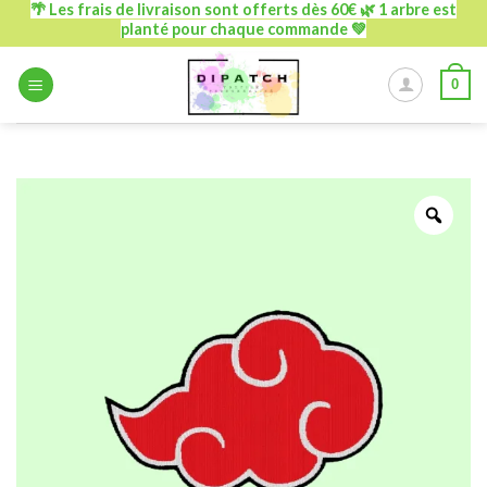
🌴 Les frais de livraison sont offerts dès 60€ 🌿 1 arbre est
Passer
planté pour chaque commande 💚
au
contenu
0