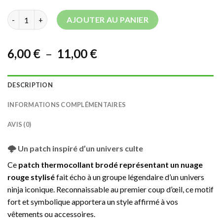
quantité de Patch thermocollant Nuage Rouge Stylisé
AJOUTER AU PANIER
Plage
6,00
€
–
11,00
€
de
prix :
DESCRIPTION
6,00 €
à
INFORMATIONS COMPLÉMENTAIRES
11,00 €
AVIS (0)
🌩️ Un patch inspiré d’un univers culte
Ce
patch thermocollant brodé représentant un nuage
rouge stylisé
fait écho à un groupe légendaire d’un univers
ninja iconique. Reconnaissable au premier coup d’œil, ce motif
fort et symbolique apportera un style affirmé à vos
vêtements ou accessoires.